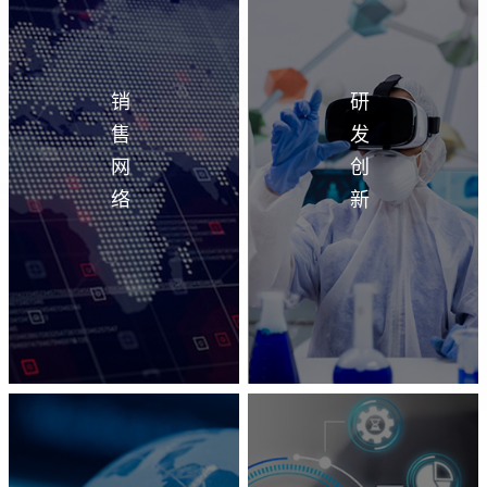
销
研
售
发
网
创
络
新