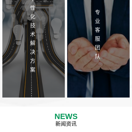
性
专
化
业
技
客
术
服
解
团
决
队
方
案
NEWS
新闻资讯