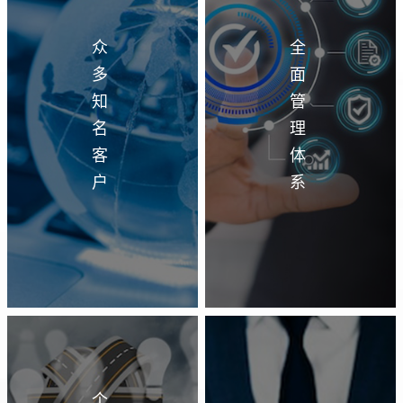
众
全
多
面
知
管
名
理
客
体
户
系
个