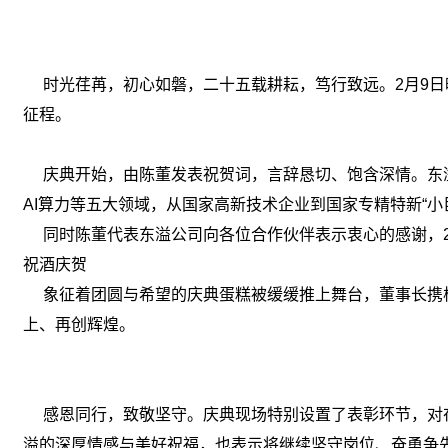
时光荏苒，初心如磐，二十五载耕耘，笃行致远。2月9日晚
征程。
庆典开始，由陈董发表祝贺词，言辞恳切、饱含深情。东溢
AI算力等五大领域，从国家高新技术企业到国家专精特新“
同时陈董代表东溢公司向各位合作伙伴表示衷心的感谢，2
祝酒庆贺
象征着团圆与希望的庆典蛋糕被缓缓推上舞台，董事长携核
上、再创辉煌。
感恩同行，致敬坚守。庆典现场特别设置了表彰环节，对在
溢的深厚情感与美好祝福，也表示将继续坚守岗位、奋勇争