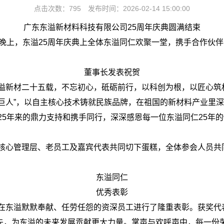
点击次数：795 发布时间：2026-02-14 15:00:00
广东东溢新材料科技有限公司
25
周年庆典圆满结束
上，东溢25周年庆典上全体东溢同仁欢聚一堂，携手合作伙伴
董事长发表祝贺
新材二十五载，不忘初心，砥砺前行，以科创为根，以匠心筑
小巨人”，以自主核心技术铸就民族品牌，在祖国的新材料产业里
5年来的鼎力支持和携手同行，深深感恩每一位东溢同仁25年
心管理层、老员工及嘉宾代表共同切下蛋糕，全体参会人员共同
东溢同仁
优秀表彰
东溢默默奉献、任劳任怨的资深员工进行了隆重表彰。获奖代
先，为东溢的未来发展贡献更大力量。掌声与欢呼声中，每一份